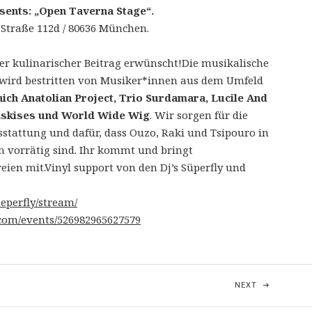
sents: „Open Taverna Stage“.
 Straße 112d / 80636 München.
r kulinarischer Beitrag erwünscht!Die musikalische
wird bestritten von Musiker*innen aus dem Umfeld
ch Anatolian Project, Trio Surdamara, Lucile And
Eskises und World Wide Wig
. Wir sorgen für die
stattung und dafür, dass Ouzo, Raki und Tsipouro in
 vorrätig sind. Ihr kommt und bringt
eien mit.Vinyl support von den Dj’s Süperfly und
perfly/stream/
com/events/526982965627579
n
O OIS GIASING
POST: “T” 
NEXT