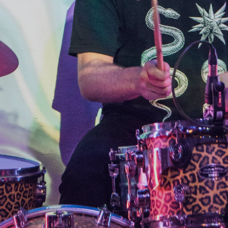
EURASIAN
L
PSYCH
FUSION
U
C
I
L
E