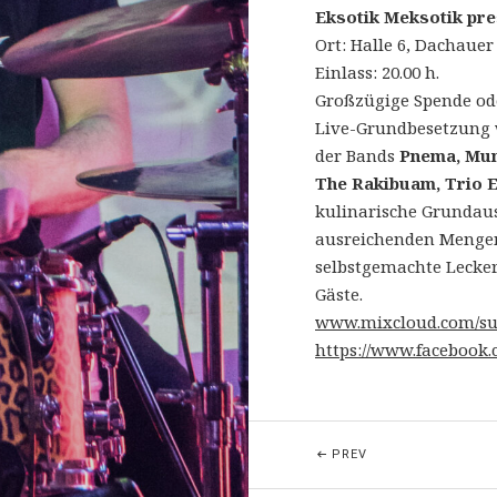
Eksotik Meksotik pre
Ort: Halle 6, Dachauer
Einlass: 20.00 h.
Großzügige Spende ode
Live-Grundbesetzung 
der Bands
Pnema, Muni
The Rakibuam, Trio 
kulinarische Grundaus
ausreichenden Mengen
selbstgemachte Lecker
Gäste.
www.mixcloud.com/sue
https://www.facebook.
Beitragsnavigatio
POST: RAKIBUAM G
PREV